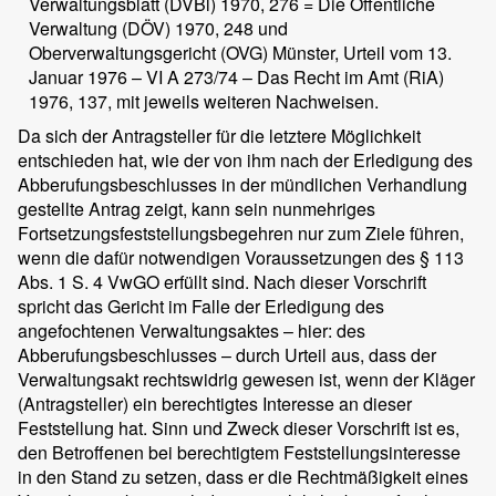
Verwaltungsblatt (DVBl) 1970, 276 = Die Öffentliche
Verwaltung (DÖV) 1970, 248 und
Oberverwaltungsgericht (OVG) Münster, Urteil vom 13.
Januar 1976 – VI A 273/74 – Das Recht im Amt (RiA)
1976, 137, mit jeweils weiteren Nachweisen.
Da sich der Antragsteller für die letztere Möglichkeit
entschieden hat, wie der von ihm nach der Erledigung des
Abberufungsbeschlusses in der mündlichen Verhandlung
gestellte Antrag zeigt, kann sein nunmehriges
Fortsetzungsfeststellungsbegehren nur zum Ziele führen,
wenn die dafür notwendigen Voraussetzungen des § 113
Abs. 1 S. 4 VwGO erfüllt sind. Nach dieser Vorschrift
spricht das Gericht im Falle der Erledigung des
angefochtenen Verwaltungsaktes – hier: des
Abberufungsbeschlusses – durch Urteil aus, dass der
Verwaltungsakt rechtswidrig gewesen ist, wenn der Kläger
(Antragsteller) ein berechtigtes Interesse an dieser
Feststellung hat. Sinn und Zweck dieser Vorschrift ist es,
den Betroffenen bei berechtigtem Feststellungsinteresse
in den Stand zu setzen, dass er die Rechtmäßigkeit eines