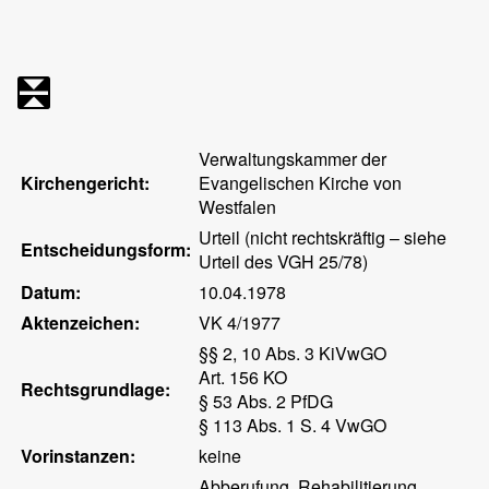
Verwaltungskammer der
Kirchengericht:
Evangelischen Kirche von
Westfalen
Urteil (nicht rechtskräftig – siehe
Entscheidungsform:
Urteil des VGH 25/78)
Datum:
10.04.1978
Aktenzeichen:
VK 4/1977
§§ 2, 10 Abs. 3 KiVwGO
Art. 156 KO
Rechtsgrundlage:
§ 53 Abs. 2 PfDG
§ 113 Abs. 1 S. 4 VwGO
Vorinstanzen:
keine
Abberufung, Rehabilitierung,