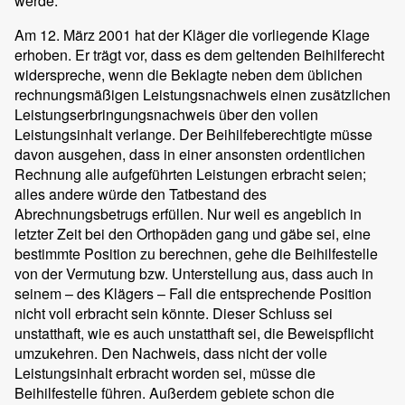
werde.
Am 12. März 2001 hat der Kläger die vorliegende Klage
erhoben. Er trägt vor, dass es dem geltenden Beihilferecht
widerspreche, wenn die Beklagte neben dem üblichen
rechnungsmäßigen Leistungsnachweis einen zusätzlichen
Leistungserbringungsnachweis über den vollen
Leistungsinhalt verlange. Der Beihilfeberechtigte müsse
davon ausgehen, dass in einer ansonsten ordentlichen
Rechnung alle aufgeführten Leistungen erbracht seien;
alles andere würde den Tatbestand des
Abrechnungsbetrugs erfüllen. Nur weil es angeblich in
letzter Zeit bei den Orthopäden gang und gäbe sei, eine
bestimmte Position zu berechnen, gehe die Beihilfestelle
von der Vermutung bzw. Unterstellung aus, dass auch in
seinem – des Klägers – Fall die entsprechende Position
nicht voll erbracht sein könnte. Dieser Schluss sei
unstatthaft, wie es auch unstatthaft sei, die Beweispflicht
umzukehren. Den Nachweis, dass nicht der volle
Leistungsinhalt erbracht worden sei, müsse die
Beihilfestelle führen. Außerdem gebiete schon die