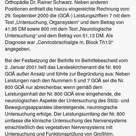
Orthopädie Dr. Rainer Schwarz. Neben anderen
Positionen enthielt die hierzu eingereichte Rechnung vom
29. September 2000 die (GOÄ-) Leistungsziffern 7 mit dem
Text „Untersuchung, Organsystem“ und dem Betrag von
41,95 DM sowie 800 mit dem Text „Neurologische
Untersuchung“ und dem Betrag von 51,13 DM. Als
Diagnose war „Cervicobrachialgie m. Block Th1/2“
angegeben.
Bei der Festsetzung der Beihilfe im Beihilfebescheid vom
2. Januar 2001 ließ das Landeskirchenamt die Nr. 800
GOÄ außer Ansatz und führte zur Begründung aus: Neben
Leistungen nach den Nummern 5 und 7 GOÄ sei die Nr.
800 GOÄ nur abrechenbar, wenn gemäß dem
Leistungsinhalt der Nr. 800 GOÄ eine eingehende, die
neurologischen Aspekte der Untersuchung des Stütz- und
Bewegungsapparates übersteigende, neurologische
Untersuchung erfolge. Der Leistungsumfang der Nr. 800
umfasse die klinische Untersuchung des Nervensystems
einschließlich des vegetativen Nervensystems mit
Untersuchung und Funktionsprüfung von Großhirn,