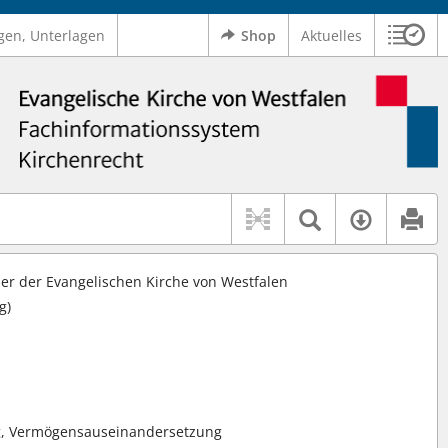
gen, Unterlagen
Shop
Aktuelles
Sitzu
Logo Ev. Kirche von Westfalen
 findet auch: "Pfarrerinitiative" oder "Pfarrerausschuss".
serer Hilfe.
Textsuche 
Verfüg
r der Evangelischen Kirche von Westfalen
g)
g, Vermögensauseinandersetzung