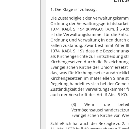
1. Die Klage ist zulässig.
Die Zuständigkeit der Verwaltungskamme
Ordnung der Verwaltungsgerichtsbarkeit
1974, KABl. S. 194 (KiVwGO) i.V.m. § 5
ist die Verwaltungskammer für die Entsc
Ordnung und Verwaltung in den durch 
Fällen zuständig. Zwar bestimmt Ziffer 
1974, KABl. S. 19), dass die Bezeichn
als Kirchengerichte zur Entscheidung st
Kirchengesetzen durch die Bezeichnung
Evangelischen Kirche der Union“ ersetz
das, was für Kirchengesetze ausdrückli
Kirchengesetzen im materiellen Sinne s
Regelung handelt es sich bei der Geme
Zuständigkeit der Verwaltungskammer fü
auch der Vorschrift des Art. 6 Abs. 3 KO
(3) Wenn die beteil
Vermögensauseinandersetzun
Evangelischen Kirche von West
Schließlich hat auch der Beklagte zu 2.
11. Mai 1978 in § 10 vorgesehenen Zw