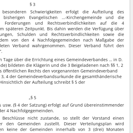
§ 3
besonderen Schwierigkeiten erfolgt die Aufteilung des
 bisherigen Evangelischen …-Kirchengemeinde und die
 Forderungen und Rechtsverbindlichkeiten auf die 4
m späteren Zeitpunkt. Bis dahin werden die Verfügung über
ungen, Schulden und Rechtsverbindlichkeiten sowie die
n dem von den 4 Nachfolgegemeinden nach Maßgabe der
ldeten Verband wahrgenommen. Dieser Verband führt den
“.
n Tage über die Errichtung eines Gemeindeverbandes … in D.
) bildeten die Klägerin und die 3 Beigeladenen nach §§ 1, 2
des öffentlichen Rechts den vorgenannten Gemeindeverband
 §§ 3, 4 der Gemeindeverbandsurkunde die gesamthänderische
nsichtlich der Aufteilung schreibt § 5 der
„§ 5
 usw. (§ 4 der Satzung) erfolgt auf Grund übereinstimmender
 der 4 Nachfolgegemeinden.
eschlüsse nicht zustande, so stellt der Vorstand einen
er den Gemeinden zustellt. Dieser Verteilungsplan wird
egen keine der Gemeinden innerhalb von 3 (drei) Monaten