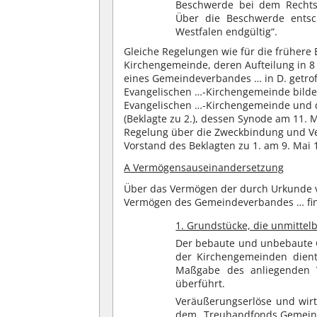
Beschwerde bei dem Rechtsa
Über die Beschwerde entsc
Westfalen endgültig“.
Gleiche Regelungen wie für die frühere
Kirchengemeinde, deren Aufteilung in 8
eines Gemeindeverbandes … in D. getro
Evangelischen …-Kirchengemeinde bild
Evangelischen …-Kirchengemeinde und d
(Beklagte zu 2.), dessen Synode am 11. M
Regelung über die Zweckbindung und Ve
Vorstand des Beklagten zu 1. am 9. Mai
A Vermögensauseinandersetzung
Über das Vermögen der durch Urkunde 
Vermögen des Gemeindeverbandes … fin
1. Grundstücke, die unmittel
Der bebaute und unbebaute G
der Kirchengemeinden dien
Maßgabe des anliegenden V
überführt.
Veräußerungserlöse und wir
dem „Treuhandfonds Gemeind