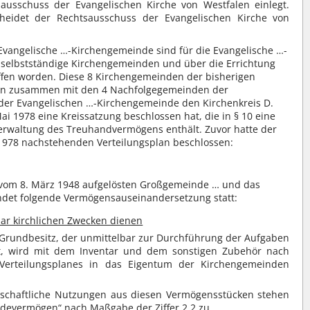
usschuss der Evangelischen Kirche von Westfalen einlegt.
heidet der Rechtsausschuss der Evangelischen Kirche von
 Evangelische …-Kirchengemeinde sind für die Evangelische …-
 selbstständige Kirchengemeinden und über die Errichtung
ffen worden. Diese 8 Kirchengemeinden der bisherigen
en zusammen mit den 4 Nachfolgegemeinden der
er Evangelischen …-Kirchengemeinde den Kirchenkreis D.
ai 1978 eine Kreissatzung beschlossen hat, die in § 10 eine
rwaltung des Treuhandvermögens enthält. Zuvor hatte der
 1978 nachstehenden Verteilungsplan beschlossen:
vom 8. März 1948 aufgelösten Großgemeinde … und das
det folgende Vermögensauseinandersetzung statt:
bar kirchlichen Zwecken dienen
rundbesitz, der unmittelbar zur Durchführung der Aufgaben
t, wird mit dem Inventar und dem sonstigen Zubehör nach
erteilungsplanes in das Eigentum der Kirchengemeinden
tschaftliche Nutzungen aus diesen Vermögensstücken stehen
evermögen“ nach Maßgabe der Ziffer 2.2 zu.