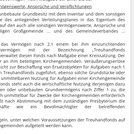
rmögenswerte, Ansprüche und Verpflichtungen
 unbebaute Grundbesitz mit dem Inventar und dem sonstigen
 des anliegenden Verteilungsplanes in das Eigentum des
, auf den auch alle sonstigen Vermögenswerte, Ansprüche und
maligen Großgemeinde … und des Gemeindeverbandes …
t das Vermögen nach 2.1 einem bei ihm einzurichtenden
rvermögen mit der Bezeichnung „Treuhandfonds
rwaltet diesen Fonds nach Maßgabe einer Kreissatzung. Der
r an ihm beteiligten Kirchengemeinden. Veräußerungserlöse
nicht zur Beschaffung von Ersatzobjekten für Aufgaben nach 1
dem Treuhandfonds zugeführt, ebenso solche Grundstücke oder
er unmittelbaren Nutzung für Aufgaben einer Kirchengemeinde
nds steht auch die wirtschaftliche Nutzung derjenigen dazu
ten oder unbebauten Grundvermögens nach Ziffer 1 zu, die
ich unmittelbar für Zwecke der Kirchengemeinden erforderlich
ießt nach Abstimmung mit dem zuständigen Presbyterium die
schäfte wie ein Bevollmächtigter der betreffenden
regeln, unter welchen Voraussetzungen der Treuhandfonds auf
engemeinden aufgeteilt werden kann.