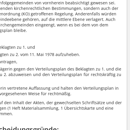
hfolgegemeinden von vornherein beabsichtigt gewesen sei.
ltenden kirchenrechtlichen Bestimmungen, sondern auch der
chenordnung (KO) getroffenen Regelung. Anderenfalls würden
indeebene gehören, auf die mittlere Ebene verlagert. Auch
Kirchengemeinden eingeengt, wenn es bei dem von dem
gsplan bleibe.
eklagten zu 1. und
lagten zu 2. vom 11. Mai 1978 aufzuheben.
antragen,
lägerin gegen den Verteilungsplan des Beklagten zu 1. und die
u 2. abzuweisen und den Verteilungsplan für rechtskräftig zu
rin vertretene Auffassung und halten den Verteilungsplan in
 vorgesehenen Weise für rechtmäßig.
f den Inhalt der Akten, der gewechselten Schriftsätze und der
gen (1 Heft Materialsammlung, 1 Übersichtskarte und eine
nommen.
cheidungsgründe: