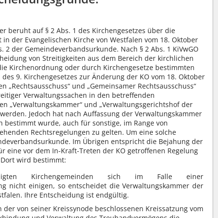
r beruht auf § 2 Abs. 1 des Kirchengesetzes über die
 in der Evangelischen Kirche von Westfalen vom 18. Oktober
 Abs. 2 der Gemeindeverbandsurkunde. Nach § 2 Abs. 1 KiVwGO
heidung von Streitigkeiten aus dem Bereich der kirchlichen
die Kirchenordnung oder durch Kirchengesetze bestimmten
III des 9. Kirchengesetzes zur Änderung der KO vom 18. Oktober
ungen „Rechtsausschuss“ und „Gemeinsamer Rechtsausschuss“
reitiger Verwaltungssachen in den betreffenden
en „Verwaltungskammer“ und „Verwaltungsgerichtshof der
t werden. Jedoch hat nach Auffassung der Verwaltungskammer
ch bestimmt wurde, auch für sonstige, im Range von
tehenden Rechtsregelungen zu gelten. Um eine solche
indeverbandsurkunde. Im Übrigen entspricht die Bejahung der
r eine vor dem In-Kraft-Treten der KO getroffenen Regelung
. Dort wird bestimmt:
igten Kirchengemeinden sich im Falle einer
g nicht einigen, so entscheidet die Verwaltungskammer der
falen. Ihre Entscheidung ist endgültig.
 in der von seiner Kreissynode beschlossenen Kreissatzung vom
eckbindung und Verwaltung des Treuhandvermögens die