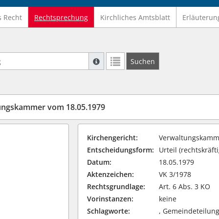
s Recht
Rechtsprechung
Kirchliches Amtsblatt
Erläuterun
Suche mit Platzhalter "*", Bsp. Pfarrer*,
Suchen
Weitere Suchoperatoren finden Sie in un
tungskammer vom 18.05.1979
Kirchengericht:
Verwaltungskamme
Entscheidungsform:
Urteil (rechtskräfti
Datum:
18.05.1979
Aktenzeichen:
VK 3/1978
Rechtsgrundlage:
Art. 6 Abs. 3 KO
Vorinstanzen:
keine
Schlagworte:
, Gemeindeteilun