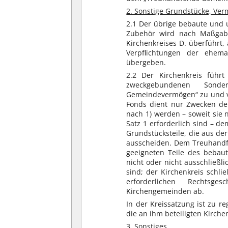
2. Sonstige Grundstücke, Ve
2.1 Der übrige bebaute und
Zubehör wird nach Maßgabe
Kirchenkreises D. überführt
Verpflichtungen der ehe
übergeben.
2.2 Der Kirchenkreis führ
zweckgebundenen Sonde
Gemeindevermögen“ zu und ve
Fonds dient nur Zwecken de
nach 1) werden – soweit sie 
Satz 1 erforderlich sind – 
Grundstücksteile, die aus d
ausscheiden. Dem Treuhandfo
geeigneten Teile des bebau
nicht oder nicht ausschließl
sind; der Kirchenkreis schl
erforderlichen Rechtsge
Kirchengemeinden ab.
In der Kreissatzung ist zu 
die an ihm beteiligten Kirch
3. Sonstiges