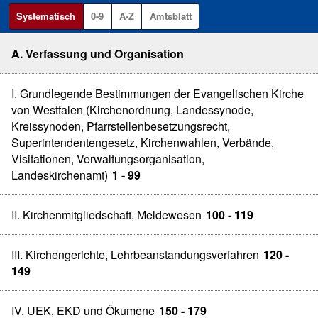
Systematisch
0-9
A-Z
Amtsblatt
A. Verfassung und Organisation
I. Grundlegende Bestimmungen der Evangelischen Kirche
von Westfalen (Kirchenordnung, Landessynode,
Kreissynoden, Pfarrstellenbesetzungsrecht,
Superintendentengesetz, Kirchenwahlen, Verbände,
Visitationen, Verwaltungsorganisation,
Landeskirchenamt)
1 - 99
II. Kirchenmitgliedschaft, Meldewesen
100 - 119
III. Kirchengerichte, Lehrbeanstandungsverfahren
120 -
149
IV. UEK, EKD und Ökumene
150 - 179