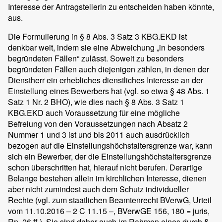
Interesse der Antragstellerin zu entscheiden haben könnte,
aus.
Die Formulierung in § 8 Abs. 3 Satz 3 KBG.EKD ist
denkbar weit, indem sie eine Abweichung „in besonders
begründeten Fällen“ zulässt. Soweit zu besonders
begründeten Fällen auch diejenigen zählen, in denen der
Dienstherr ein erhebliches dienstliches Interesse an der
Einstellung eines Bewerbers hat (vgl. so etwa § 48 Abs. 1
Satz 1 Nr. 2 BHO), wie dies nach § 8 Abs. 3 Satz 1
KBG.EKD auch Voraussetzung für eine mögliche
Befreiung von den Voraussetzungen nach Absatz 2
Nummer 1 und 3 ist und bis 2011 auch ausdrücklich
bezogen auf die Einstellungshöchstaltersgrenze war, kann
sich ein Bewerber, der die Einstellungshöchstaltersgrenze
schon überschritten hat, hierauf nicht berufen. Derartige
Belange bestehen allein im kirchlichen Interesse, dienen
aber nicht zumindest auch dem Schutz individueller
Rechte (vgl. zum staatlichen Beamtenrecht BVerwG, Urteil
vom 11.10.2016 – 2 C 11.15 –, BVerwGE 156, 180 = juris,
Rn. 26 ff.). Sie sind daher auch im Rahmen eines durch §