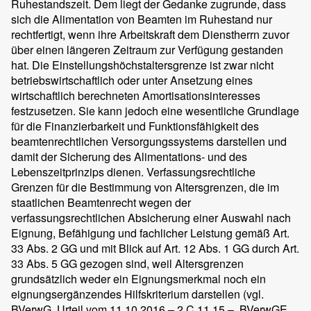
Ruhestandszeit. Dem liegt der Gedanke zugrunde, dass
sich die Alimentation von Beamten im Ruhestand nur
rechtfertigt, wenn ihre Arbeitskraft dem Dienstherrn zuvor
über einen längeren Zeitraum zur Verfügung gestanden
hat. Die Einstellungshöchstaltersgrenze ist zwar nicht
betriebswirtschaftlich oder unter Ansetzung eines
wirtschaftlich berechneten Amortisationsinteresses
festzusetzen. Sie kann jedoch eine wesentliche Grundlage
für die Finanzierbarkeit und Funktionsfähigkeit des
beamtenrechtlichen Versorgungssystems darstellen und
damit der Sicherung des Alimentations- und des
Lebenszeitprinzips dienen. Verfassungsrechtliche
Grenzen für die Bestimmung von Altersgrenzen, die im
staatlichen Beamtenrecht wegen der
verfassungsrechtlichen Absicherung einer Auswahl nach
Eignung, Befähigung und fachlicher Leistung gemäß Art.
33 Abs. 2 GG und mit Blick auf Art. 12 Abs. 1 GG durch Art.
33 Abs. 5 GG gezogen sind, weil Altersgrenzen
grundsätzlich weder ein Eignungsmerkmal noch ein
eignungsergänzendes Hilfskriterium darstellen (vgl.
BVerwG, Urteil vom 11.10.2016 – 2 C 11.15 –, BVerwGE