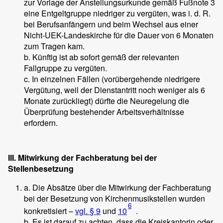
zur Vorlage der Anstellungsurkunde gemäß Fußnote 3
eine Entgeltgruppe niedriger zu vergüten, was i. d. R.
bei Berufsanfängern und beim Wechsel aus einer
Nicht-UEK-Landeskirche für die Dauer von 6 Monaten
zum Tragen kam.
b. Künftig ist ab sofort gemäß der relevanten
Fallgruppe zu vergüten.
c. In einzelnen Fällen (vorübergehende niedrigere
Vergütung, weil der Dienstantritt noch weniger als 6
Monate zurückliegt) dürfte die Neuregelung die
Überprüfung bestehender Arbeitsverhältnisse
erfordern.
III. Mitwirkung der Fachberatung bei der
Stellenbesetzung
a. Die Absätze über die Mitwirkung der Fachberatung
bei der Besetzung von Kirchenmusikstellen wurden
6
konkretisiert –
vgl. § 9
und
10
.
b. Es ist darauf zu achten, dass die Kreiskantorin oder