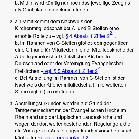
b. Mithin wird künftig nur noch das jeweilige Zeugnis
als Qualifikationsmerkmal dienen.
a. Damit kommt dem Nachweis der
Kirchenmitgliedschaft bei A- und B-Stellen eine
3
erhöhte Rolle zu – vgl.
§ 4 Absatz 1 Ziffer 2
.
b. Im Rahmen von C-Stellen gibt es demgegenüber
eine Öffnung für Mitglieder in einer Mitgliedskirche der
Arbeitsgemeinschaft Christlicher Kirchen in
Deutschland oder der Vereinigung Evangelischer
4
Freikirchen –
vgl. § 5 Absatz 1 Ziffer 2
.
c. Bei Anstellung im Rahmen von C-Stellen ist der
Nachweis der Kirchenmitgliedschaft im erweiterten
Sinne (vgl. b.) zu erbringen.
Anstellungsurkunden werden auf Grund der
Tarifgemeinschaft mit der Evangelischen Kirche im
Rheinland und der Lippischen Landeskirche und
wegen der dort weiter bestehenden Regelungen, die
die Vorlage von Anstellungsurkunden vorsehen, auch
künftig im
Entgeltgruppenplan 1.3