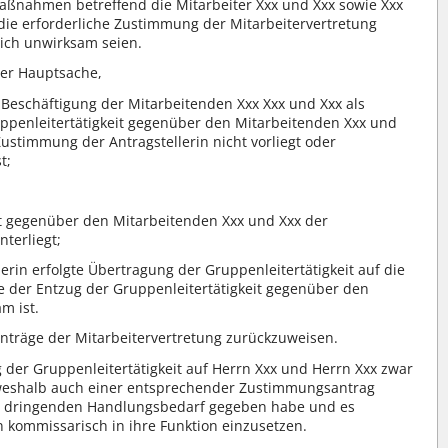
Maßnahmen betreffend die Mitarbeiter Xxx und Xxx sowie Xxx
ie erforderliche Zustimmung der Mitarbeitervertretung
lich unwirksam seien.
der Hauptsache,
e Beschäftigung der Mitarbeitenden Xxx Xxx und Xxx als
ppenleitertätigkeit gegenüber den Mitarbeitenden Xxx und
Zustimmung der Antragstellerin nicht vorliegt oder
t;
it gegenüber den Mitarbeitenden Xxx und Xxx der
terliegt;
rin erfolgte Übertragung der Gruppenleitertätigkeit auf die
e der Entzug der Gruppenleitertätigkeit gegenüber den
m ist.
 Anträge der Mitarbeitervertretung zurückzuweisen.
 der Gruppenleitertätigkeit auf Herrn Xxx und Herrn Xxx zwar
weshalb auch einer entsprechender Zustimmungsantrag
ber dringenden Handlungsbedarf gegeben habe und es
 kommissarisch in ihre Funktion einzusetzen.