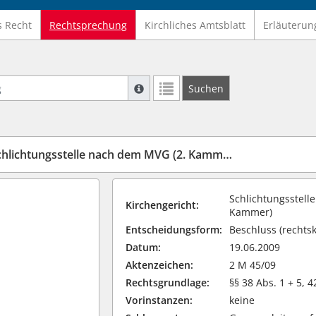
s Recht
Rechtsprechung
Kirchliches Amtsblatt
Erläuterun
Suche mit Platzhalter "*", Bsp. Pfarrer*,
Suchen
Weitere Suchoperatoren finden Sie in un
htungsstelle nach dem MVG (2. Kammer) vom 19.06.2009
Schlichtungsstell
Kirchengericht:
Kammer)
Entscheidungsform:
Beschluss (rechtsk
Datum:
19.06.2009
Aktenzeichen:
2 M 45/09
Rechtsgrundlage:
§§ 38 Abs. 1 + 5,
Vorinstanzen:
keine