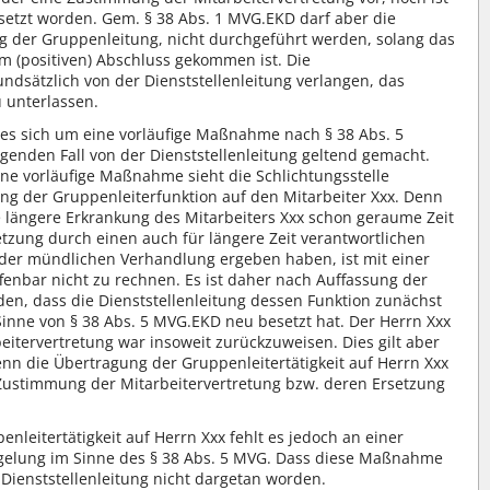
rsetzt worden. Gem. § 38 Abs. 1 MVG.EKD darf aber die
g der Gruppenleitung, nicht durchgeführt werden, solang das
 (positiven) Abschluss gekommen ist. Die
ndsätzlich von der Dienststellenleitung verlangen, das
 unterlassen.
n es sich um eine vorläufige Maßnahme nach § 38 Abs. 5
genden Fall von der Dienststellenleitung geltend gemacht.
ne vorläufige Maßnahme sieht die Schlichtungsstelle
ung der Gruppenleiterfunktion auf den Mitarbeiter Xxx. Denn
e längere Erkrankung des Mitarbeiters Xxx schon geraume Zeit
tzung durch einen auch für längere Zeit verantwortlichen
n der mündlichen Verhandlung ergeben haben, ist mit einer
fenbar nicht zu rechnen. Es ist daher nach Auffassung der
den, dass die Dienststellenleitung dessen Funktion zunächst
inne von § 38 Abs. 5 MVG.EKD neu besetzt hat. Der Herrn Xxx
itervertretung war insoweit zurückzuweisen. Dies gilt aber
 denn die Übertragung der Gruppenleitertätigkeit auf Herrn Xxx
Zustimmung der Mitarbeitervertretung bzw. deren Ersetzung
nleitertätigkeit auf Herrn Xxx fehlt es jedoch an einer
egelung im Sinne des § 38 Abs. 5 MVG. Dass diese Maßnahme
 Dienststellenleitung nicht dargetan worden.