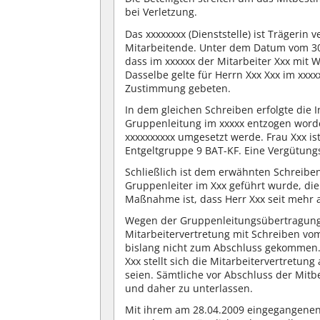
bei Verletzung.
Das xxxxxxxx (Dienststelle) ist Trägerin
Mitarbeitende. Unter dem Datum vom 30.
dass im xxxxxx der Mitarbeiter Xxx mit
Dasselbe gelte für Herrn Xxx Xxx im xxxx
Zustimmung gebeten.
In dem gleichen Schreiben erfolgte die 
Gruppenleitung im xxxxx entzogen worde
xxxxxxxxxx umgesetzt werde. Frau Xxx is
Entgeltgruppe 9 BAT-KF. Eine Vergütung
Schließlich ist dem erwähnten Schreiben
Gruppenleiter im Xxx geführt wurde, di
Maßnahme ist, dass Herr Xxx seit mehr a
Wegen der Gruppenleitungsübertragung 
Mitarbeitervertretung mit Schreiben vom
bislang nicht zum Abschluss gekommen.
Xxx stellt sich die Mitarbeitervertretu
seien. Sämtliche vor Abschluss der M
und daher zu unterlassen.
Mit ihrem am 28.04.2009 eingegangenen 