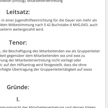
nktion (Entzug), Mitarbeitervertretung
Leitsatz:
in einer Jugendhilfeeinrichtung für die Dauer von mehr als
änkten Mitbestimmung nach § 42 Buchstabe d MVG.EKD, auch
eiterin weitergezahlt wird.
Tenor:
et, die Beschäftigung des Mitarbeitenden xxx als Gruppenleiter
gkeit gegenüber dem Mitarbeitenden xxx und xxxx zu
mung der Mitarbeitervertretung nicht vorliegt oder
st; auf den Hilfsantrag wird festgestellt, dass die ohne
folgte Übertragung der Gruppenleitertätigkeit auf xxxxx
Gründe:
I.
timmungsrecht der Mitarbeitervertretung und dessen Folgen