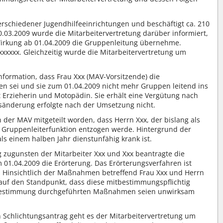
 verschiedener Jugendhilfeeinrichtungen und beschäftigt ca. 210
03.2009 wurde die Mitarbeitervertretung darüber informiert,
 Wirkung ab 01.04.2009 die Gruppenleitung übernehme.
xxxxxx. Gleichzeitig wurde die Mitarbeitervertretung um
Information, dass Frau Xxx (MAV-Vorsitzende) die
n sei und sie zum 01.04.2009 nicht mehr Gruppen leitend ins
t Erzieherin und Motopädin. Sie erhält eine Vergütung nach
sänderung erfolgte nach der Umsetzung nicht.
 der MAV mitgeteilt worden, dass Herrn Xxx, der bislang als
e Gruppenleiterfunktion entzogen werde. Hintergrund der
ls einem halben Jahr dienstunfähig krank ist.
zugunsten der Mitarbeiter Xxx und Xxx beantragte die
 01.04.2009 die Erörterung. Das Erörterungsverfahren ist
 Hinsichtlich der Maßnahmen betreffend Frau Xxx und Herrn
ng auf den Standpunkt, dass diese mitbestimmungspflichtig
itbestimmung durchgeführten Maßnahmen seien unwirksam
Schlichtungsantrag geht es der Mitarbeitervertretung um