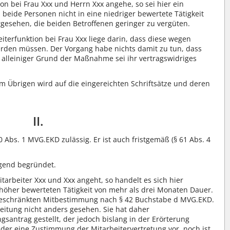
n bei Frau Xxx und Herrn Xxx angehe, so sei hier ein
eide Personen nicht in eine niedriger bewertete Tätigkeit
rgesehen, die beiden Betroffenen geringer zu vergüten.
terfunktion bei Frau Xxx liege darin, dass diese wegen
rden müssen. Der Vorgang habe nichts damit zu tun, dass
 alleiniger Grund der Maßnahme sei ihr vertragswidriges
m Übrigen wird auf die eingereichten Schriftsätze und deren
II.
0 Abs. 1 MVG.EKD zulässig. Er ist auch fristgemäß (§ 61 Abs. 4
egend begründet.
arbeiter Xxx und Xxx angeht, so handelt es sich hier
 höher bewerteten Tätigkeit von mehr als drei Monaten Dauer.
geschränkten Mitbestimmung nach § 42 Buchstabe d MVG.EKD.
leitung nicht anders gesehen. Sie hat daher
antrag gestellt, der jedoch bislang in der Erörterung
weder eine Zustimmung der Mitarbeitervertretung vor, noch ist