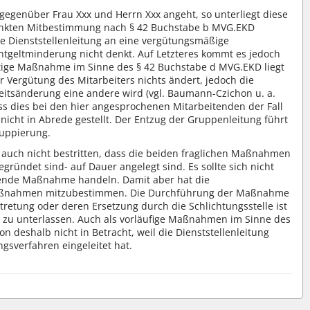
egenüber Frau Xxx und Herrn Xxx angeht, so unterliegt diese
nkten Mitbestimmung nach § 42 Buchstabe b MVG.EKD
e Dienststellenleitung an eine vergütungsmäßige
tgeltminderung nicht denkt. Auf Letzteres kommt es jedoch
htige Maßnahme im Sinne des § 42 Buchstabe d MVG.EKD liegt
 Vergütung des Mitarbeiters nichts ändert, jedoch die
keitsänderung eine andere wird (vgl. Baumann-Czichon u. a.
ass dies bei den hier angesprochenen Mitarbeitenden der Fall
g nicht in Abrede gestellt. Der Entzug der Gruppenleitung führt
ruppierung.
d auch nicht bestritten, dass die beiden fraglichen Maßnahmen
egründet sind- auf Dauer angelegt sind. Es sollte sich nicht
hende Maßnahme handeln. Damit aber hat die
 Maßnahmen mitzubestimmen. Die Durchführung der Maßnahme
retung oder deren Ersetzung durch die Schlichtungsstelle ist
 zu unterlassen. Auch als vorläufige Maßnahmen im Sinne des
 deshalb nicht in Betracht, weil die Dienststellenleitung
gsverfahren eingeleitet hat.