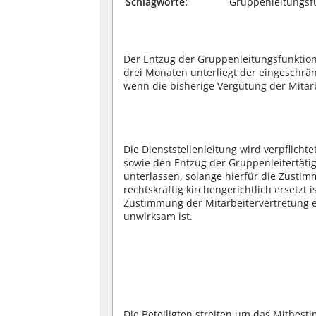
Schlagworte:
Gruppenleitungsfu
Der Entzug der Gruppenleitungsfunktion 
drei Monaten unterliegt der eingeschr
wenn die bisherige Vergütung der Mitarb
Die Dienststellenleitung wird verpflicht
sowie den Entzug der Gruppenleitertäti
unterlassen, solange hierfür die Zustim
rechtskräftig kirchengerichtlich ersetzt i
Zustimmung der Mitarbeitervertretung er
unwirksam ist.
Die Beteiligten streiten um das Mitbes