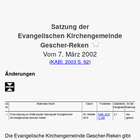
Satzung der
Evangelischen Kirchengemeinde
Gescher-Reken
Vom 7. März 2002
(
KABl. 2003 S. 92
)
Änderungen
Lfd.
Änderndes Recht
Datum
Fundstelle
Geänderte
Art der
Nr.
Paragrafen
Änderung
1
Erste Satzung zur Änderung der Satzung der Evangelischen
30. Oktober
KABl. 2019
§ 1
neu
Kirchengemeinde Gescher-Reken
2019
S. 208
gefasst
Die Evangelische Kirchengemeinde Gescher-Reken gibt