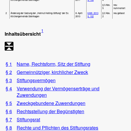
§ 3 Abs.
neu
5
nummeriert
2
Änderung der Satzung der „Helmut Helling-Stiftung“ der Ev.
8. April
KABl. 2013
§ 2 Abs.
neu gefasst
Kirchengemeinde Steinhagen
2013
S. 102
2
1
Inhaltsübersicht
§ 1
Name, Rechtsform, Sitz der Stiftung
§ 2
Gemeinnütziger, kirchlicher Zweck
§ 3
Stiftungsvermögen
§ 4
Verwendung der Vermögenserträge und
Zuwendungen
§ 5
Zweckgebundene Zuwendungen
§ 6
Rechtsstellung der Begünstigten
§ 7
Stiftungsrat
§ 8
Rechte und Pflichten des Stiftungsrates