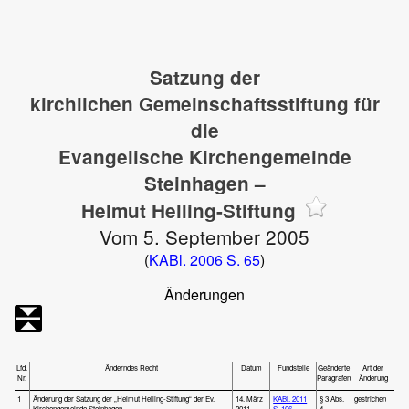
Satzung der
kirchlichen Gemeinschaftsstiftung für
die
Evangelische Kirchengemeinde
Steinhagen –
Helmut Helling-Stiftung
Vom 5. September 2005
(
KABl. 2006 S. 65
)
Änderungen
Lfd.
Änderndes Recht
Datum
Fundstelle
Geänderte
Art der
Nr.
Paragrafen
Änderung
1
Änderung der Satzung der „Helmut Helling-Stiftung“ der Ev.
14. März
KABl. 2011
§ 3 Abs.
gestrichen
Kirchengemeinde Steinhagen
2011
S. 106
4