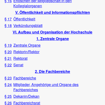
§ 16
Erlöschen der Mitgliedschaft in den
Kollegialorganen
V. Öffentlichkeit und Informationspflichten
§ 17
Öffentlichkeit
§ 18
Verkündungsblatt
VI. Aufbau und Organisation der Hochschule
1. Zentrale Organe
§ 19
Zentrale Organe
§ 20
Rektorin/Rektor
§ 21
Rektorat
§ 22
Senat
2. Die Fachbereiche
§ 23
Fachbereiche
§ 24
Mitglieder, Angehörige und Organe des
Fachbereiches
§ 25
Dekanin/Dekan
§ 26
Fachbereichsrat