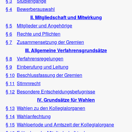
§ 3
Studiengänge
§ 4
Bewerberauswahl
II. Mitgliedschaft und Mitwirkung
§ 5
Mitglieder und Angehörige
§ 6
Rechte und Pflichten
§ 7
Zusammensetzung der Gremien
III. Allgemeine Verfahrensgrundsätze
§ 8
Verfahrensregelungen
§ 9
Einberufung und Leitung
§ 10
Beschlussfassung der Gremien
§ 11
Stimmrecht
§ 12
Besondere Entscheidungsbefugnisse
IV. Grundsätze für Wahlen
§ 13
Wahlen zu den Kollegialorganen
§ 14
Wahlanfechtung
§ 15
Wahlperiode und Amtszeit der Kollegialorgane