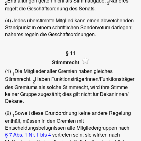
Enthaltungen gelten nicht als Stimmabgabe.
Näheres
2
3
regelt die Geschäftsordnung des Senats.
(4)
Jedes überstimmte Mitglied kann einen abweichenden
Standpunkt in einem schriftlichen Sondervotum darlegen;
näheres regeln die Geschäftsordnungen.
§ 11
Stimmrecht
(1)
Die Mitglieder aller Gremien haben gleiches
1
Stimmrecht.
Haben Funktionsträgerinnen/Funktionsträger
2
des Gremiums als solche Stimmrecht, wird ihre Stimme
keiner Gruppe zugezählt; dies gilt nicht für Dekaninnen/
Dekane.
(2)
Soweit diese Grundordnung keine andere Regelung
1
enthält, müssen in den Gremien mit
Entscheidungsbefugnissen alle Mitgliedergruppen nach
§ 7 Abs. 1 Nr. 1 bis 4
vertreten sein; sie wirken nach