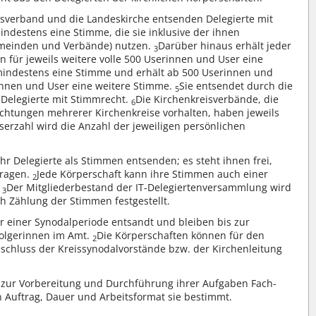
eisverband und die Landeskirche entsenden Delegierte mit
ndestens eine Stimme, die sie inklusive der ihnen
emeinden und Verbände) nutzen.
Darüber hinaus erhält jeder
3
 für jeweils weitere volle 500 Userinnen und User eine
mindestens eine Stimme und erhält ab 500 Userinnen und
rinnen und User eine weitere Stimme.
Sie entsendet durch die
5
 Delegierte mit Stimmrecht.
Die Kirchenkreisverbände, die
6
chtungen mehrerer Kirchenkreise vorhalten, haben jeweils
erzahl wird die Anzahl der jeweiligen persönlichen
r Delegierte als Stimmen entsenden; es steht ihnen frei,
tragen.
Jede Körperschaft kann ihre Stimmen auch einer
2
.
Der Mitgliederbestand der IT-Delegiertenversammlung wird
3
h Zählung der Stimmen festgestellt.
r einer Synodalperiode entsandt und bleiben bis zur
olgerinnen im Amt.
Die Körperschaften können für den
2
eschluss der Kreissynodalvorstände bzw. der Kirchenleitung
zur Vorbereitung und Durchführung ihrer Aufgaben Fach-
n Auftrag, Dauer und Arbeitsformat sie bestimmt.