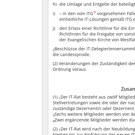
die Umlage und Entgelte der beteilig
4
– in den vom ITG
vorgesehenen Fälle
einheitliche IT-Lösungen gemäß ITG 
den Erlass einer Richtlinie für die 
Richtlinien für die Freigabe von son
der Evangelischen Kirche von Westfa
Beschlüsse der IT-Delegiertenversamm
2
die Landessynode.
(2)
Veränderungen der Zuständigkeit der
Ordnung voraus.
Zusam
(1)
Der IT-Rat besteht aus zwölf Mitglie
1
Stellvertretungen sowie die oder der n
zuständige Dezernentin oder Dezernent 
Sechs weitere Mitglieder werden von d
3
Zwei ergänzende Mitglieder werden dur
4
(2)
Der IT-Rat wird nach der Neubildun
1
bleiben bis zur Einführung des neuen IT