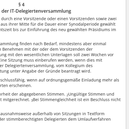
§ 4
e der IT-Delegiertenversammlung
 durch eine Vorsitzende oder einen Vorsitzenden sowie zwei
ie aus ihrer Mitte für die Dauer einer Synodalperiode gewählt
mtszeit bis zur Einführung des neu gewählten Präsidiums im
rsammlung finden nach Bedarf, mindestens aber einmal
m Benehmen mit der oder dem Vorsitzenden der
ung mit den wesentlichen Unterlagen soll zwei Wochen vor
Eine Sitzung muss einberufen werden, wenn dies mit
der Delegiertenversammlung, vom Kollegium des
itung unter Angabe der Gründe beantragt wird.
eschlussfähig, wenn auf ordnungsgemäße Einladung mehr als
rten erscheinen.
ehrheit der abgegebenen Stimmen.
Ungültige Stimmen und
2
t mitgerechnet.
Bei Stimmengleichheit ist ein Beschluss nicht
3
 ausnahmsweise außerhalb von Sitzungen in Textform
 der stimmberechtigten Delegierten dem Umlaufverfahren