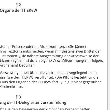
§ 2
Organe der IT.EKvW
sischer Präsenz oder als Videokonferenz.
Sie können
2
 in Textform entscheiden, wenn mindestens zwei Drittel der
 zustimmen.
Die nähere Ausgestaltung der Arbeitsweise der
3
d kann ergänzend durch eigene Geschäftsordnungen erfolgen,
kirchenamt bedürfen.
r Verschwiegenheit über alle vertraulichen Angelegenheiten
imnisse der IT.EKvW verpflichtet.
Die Pflicht besteht für die
2
n aus den Organen der IT.EKvW fort.
Sie gilt nicht gegenüber
3
Kirchenkreise.
§ 3
ng der IT-Delegiertenversammlung
t aus den Delegierten der kirchlichen Körperschaften.