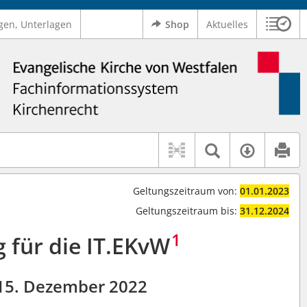
gen, Unterlagen
Shop
Aktuelles
Sitzu
Logo Ev. Kirche von Westfalen
 findet auch: "Pfarrerinitiative" oder "Pfarrerausschuss".
serer Hilfe.
Textsuche 
Verfüg
Geltungszeitraum von:
01.01.2023
Geltungszeitraum bis:
31.12.2024
1
 für die IT.EKvW
15. Dezember 2022