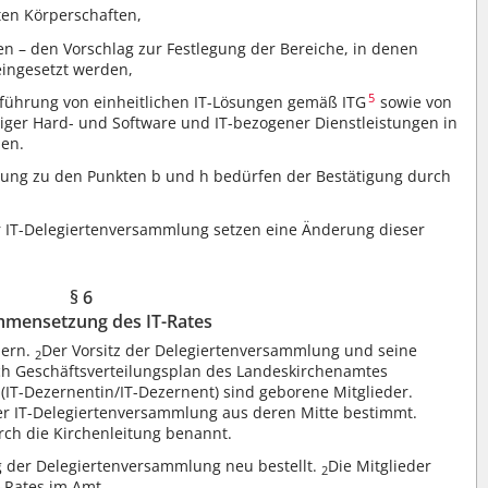
ten Körperschaften,
n – den Vorschlag zur Festlegung der Bereiche, in denen
eingesetzt werden,
5
Einführung von einheitlichen IT-Lösungen gemäß ITG
sowie von
stiger Hard- und Software und IT-bezogener Dienstleistungen in
len.
lung zu den Punkten b und h bedürfen der Bestätigung durch
 IT-Delegiertenversammlung setzen eine Änderung dieser
§ 6
mensetzung des IT-Rates
dern.
Der Vorsitz der Delegiertenversammlung und seine
2
ach Geschäftsverteilungsplan des Landeskirchenamtes
(IT-Dezernentin/IT-Dezernent) sind geborene Mitglieder.
er IT-Delegiertenversammlung aus deren Mitte bestimmt.
ch die Kirchenleitung benannt.
g der Delegiertenversammlung neu bestellt.
Die Mitglieder
2
-Rates im Amt.