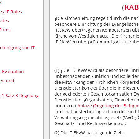
g
(
KABl
s IT-Rates
Die Kirchenleitung regelt durch die na
1
Rates
besondere Einrichtung der Evangelische
-Rates
IT.EKvW übertragenen Kompetenzen übt d
Kirche von Westfalen aus.
Die Kirchenl
3
IT.EKvW zu überprüfen und ggf. aufzuh
nehmigung von IT-
(1)
Die IT.EKvW wird als besondere Einr
 Evaluation
1
unbeschadet der Funktion und Rolle der
gen und
die Mitwirkung der kirchlichen Körpers
Dienstleister konkret über die in diese
der gegliederten Gesamtorganisation Ev
 1 Satz 3 Regelung
Dienstleister.
Organisation, Finanzier
3
und deren
Anlage (Regelung der Befugn
Informationstechnologie (IT) in der kirc
Verwaltungsorganisationsgesetz (VwOrg
Geschäfts- und Rechtsverkehr auf.
(2)
Die IT.EKvW hat folgende Ziele: