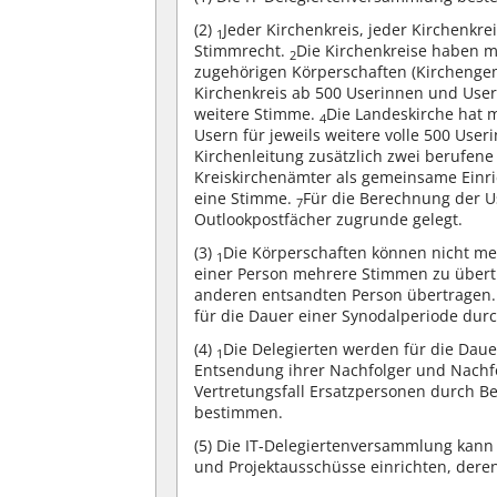
(2)
Jeder Kirchenkreis, jeder Kirchenkr
1
Stimmrecht.
Die Kirchenkreise haben mi
2
zugehörigen Körperschaften (Kircheng
Kirchenkreis ab 500 Userinnen und Usern
weitere Stimme.
Die Landeskirche hat 
4
Usern für jeweils weitere volle 500 Use
Kirchenleitung zusätzlich zwei berufene
Kreiskirchenämter als gemeinsame Einri
eine Stimme.
Für die Berechnung der Us
7
Outlookpostfächer zugrunde gelegt.
(3)
Die Körperschaften können nicht meh
1
einer Person mehrere Stimmen zu über
anderen entsandten Person übertragen
für die Dauer einer Synodalperiode durc
(4)
Die Delegierten werden für die Daue
1
Entsendung ihrer Nachfolger und Nachf
Vertretungsfall Ersatzpersonen durch B
bestimmen.
(5)
Die IT-Delegiertenversammlung kann 
und Projektausschüsse einrichten, dere