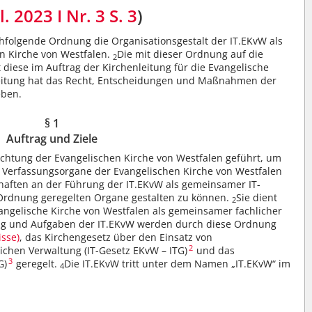
. 2023 I Nr. 3
S. 3
)
chfolgende Ordnung die Organisationsgestalt der IT.EKvW als
n Kirche von Westfalen.
Die mit dieser Ordnung auf die
2
iese im Auftrag der Kirchenleitung für die Evangelische
eitung hat das Recht, Entscheidungen und Maßnahmen der
eben.
§ 1
Auftrag und Ziele
ichtung der Evangelischen Kirche von Westfalen geführt, um
 Verfassungsorgane der Evangelischen Kirche von Westfalen
chaften an der Führung der IT.EKvW als gemeinsamer IT-
r Ordnung geregelten Organe gestalten zu können.
Sie dient
2
angelische Kirche von Westfalen als gemeinsamer fachlicher
ung und Aufgaben der IT.EKvW werden durch diese Ordnung
isse)
, das Kirchengesetz über den Einsatz von
2
hlichen Verwaltung (IT-Gesetz EKvW – ITG)
und das
3
G)
geregelt.
Die IT.EKvW tritt unter dem Namen „IT.EKvW“ im
4