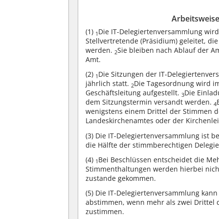
Arbeitsweis
(1)
Die IT-Delegiertenversammlung wird
1
Stellvertretende (Präsidium) geleitet, d
werden.
Sie bleiben nach Ablauf der A
2
Amt.
(2)
Die Sitzungen der IT-Delegiertenve
1
jährlich statt.
Die Tagesordnung wird i
2
Geschäftsleitung aufgestellt.
Die Einlad
3
dem Sitzungstermin versandt werden.
4
wenigstens einem Drittel der Stimmen 
Landeskirchenamtes oder der Kirchenle
(3)
Die IT-Delegiertenversammlung ist b
die Hälfte der stimmberechtigen Delegie
(4)
Bei Beschlüssen entscheidet die M
1
Stimmenthaltungen werden hierbei nich
zustande gekommen.
(5)
Die IT-Delegiertenversammlung kann
abstimmen, wenn mehr als zwei Drittel
zustimmen.