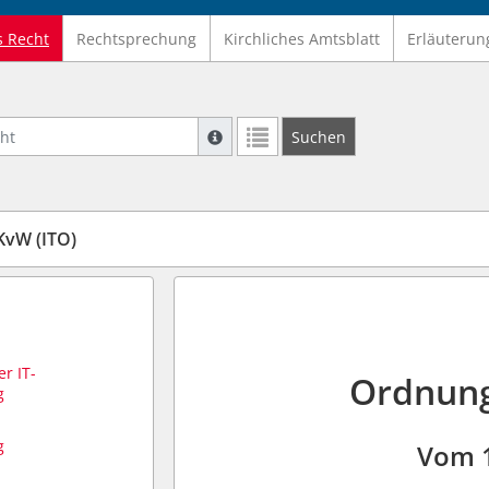
s Recht
Rechtsprechung
Kirchliches Amtsblatt
Erläuterun
Suche mit Platzhalter "*", Bsp. Pfarrer*,
Suchen
Weitere Suchoperatoren finden Sie in un
KvW (ITO)
r IT-
Ordnung
g
g
Vom 