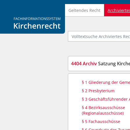
Geltendes Recht
Archivierte
Logo Fachinformationssystem Kirchenrecht
Volltextsuche Archiviertes Recht
4404 Archiv
Satzung Kirch
§ 1 Gliederung der Gem
§ 2 Presbyterium
§ 3 Geschäftsführender
§ 4 Bezirksausschüsse
(Regionalausschüsse)
§ 5 Fachausschüsse
§ 6 Grundsatz der Zusa