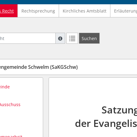
s Recht
Rechtsprechung
Kirchliches Amtsblatt
Erläuterun
Suche mit Platzhalter "*", Bsp. Pfarrer*,
Suchen
Weitere Suchoperatoren finden Sie in un
engemeinde Schwelm (SaKGSchw)
einde
 Ausschuss
Satzung
der Evangeli
mmenarbeit