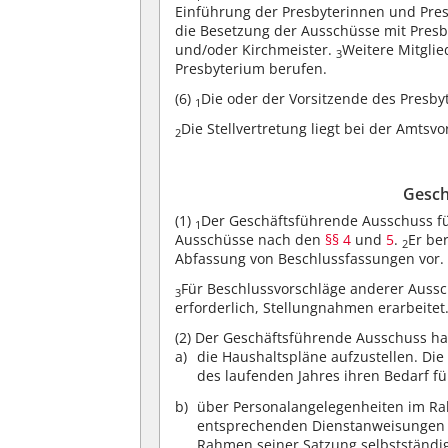
Einführung der Presbyterinnen und Pres
die Besetzung der Ausschüsse mit Presb
und/oder Kirchmeister.
Weitere Mitgli
3
Presbyterium berufen.
(6)
Die oder der Vorsitzende des Presby
1
Die Stellvertretung liegt bei der Amts
2
Gesch
(1)
Der Geschäftsführende Ausschuss füh
1
Ausschüsse nach den
§§ 4
und
5
.
Er be
2
Abfassung von Beschlussfassungen vor.
Für Beschlussvorschläge anderer Aussch
3
erforderlich, Stellungnahmen erarbeitet
(2)
Der Geschäftsführende Ausschuss hat
die Haushaltspläne aufzustellen. Di
des laufenden Jahres ihren Bedarf 
über Personalangelegenheiten im Ra
entsprechenden Dienstanweisungen z
Rahmen seiner Satzung selbstständig