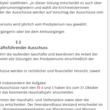
byter stattfinden.
In dieser Sitzung entscheidet es auch über
2
yteriumsmitgliedern und wählt die Kirchmeisterinnen
eder der Ausschüsse werden auf Vorschlag der Ausschüsse vom
teriums wird jährlich vom Presbyterium neu gewählt.
vorgängerin oder bei dem Amtsvorgänger.
§ 3
äftsführender Ausschuss
rt die laufenden Geschäfte und koordiniert die Arbeit der
reitet alle Sitzungen des Presbyteriums einschließlich der
üsse werden in rechtlicher und finanzieller Hinsicht, soweit
.
 insbesondere die Aufgabe:
e Ausschüsse nach den
§§ 4
und
5
haben bis zum 31.Oktober
für das kommende Haushaltsjahr anzumelden,
hmen der Haushalts- und Stellenpläne sowie über die
u entscheiden. Der Feierabendhaus-Vorstand entscheidet im
. Personalangelegenheiten von Pfarrerinnen und Pfarrern