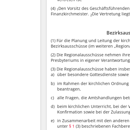
(4)
Den Vorsitz des Geschäftsführenden
1
Finanzkirchmeister.
Die Vertretung lie
2
Bezirksau
(1)
Für die Planung und Leitung der kirc
Bezirksausschüsse (im weiteren „Region
(2)
Die Regionalausschüsse nehmen ihre
Presbyteriums in eigener Verantwortung
(3)
Die Regionalausschüsse haben insbes
über besondere Gottesdienste sowie 
im Rahmen der kirchlichen Ordnung 
beantragen,
alle Fragen, die Amtshandlungen betr
beim kirchlichen Unterricht, bei de
Konfirmation sowie bei der Zulassu
in Zusammenarbeit mit den anderen
unter
§ 1
(3) beschriebenen Fachbere