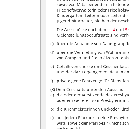
sowie von Mitarbeitenden in leitende
Friedhofsverwalterin oder Friedhofsve
Kindergärten, Leiterin oder Leiter 
Jugendmitarbeiter) bleiben der Besc
Die Ausschüsse nach den
§§ 4
und
5
Gleichstellungsbeauftragte sind vorhe
über die Annahme von Dauergrabpfle
über die Vermietung von Wohnräumen
von Garagen und Stellplätzen zu ent
Gehaltsvorschüsse und Geschenke a
und der dazu ergangenen Richtlinie
privateigene Fahrzeuge für Dienstfa
(3)
Dem Geschäftsführenden Ausschuss 
die oder der Vorsitzende des Presby
oder ein weiterer vom Presbyterium 
die Kirchmeisterinnen und/oder Kirc
aus jedem Pfarrbezirk eine Presbyter
wird, soweit der Pfarrbezirk nicht s
vertreten ist.