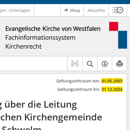
gen, Unterlagen
Shop
Aktuelles
Sitzu
Logo Ev. Kirche von Westfalen
 findet auch: "Pfarrerinitiative" oder "Pfarrerausschuss".
serer Hilfe.
Textsuche 
Verfüg
Geltungszeitraum von:
01.05.2003
Geltungszeitraum bis:
31.12.2024
 über die Leitung
schen Kirchengemeinde
Schwelm