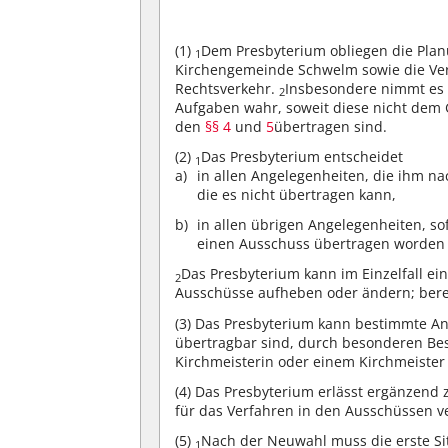
(1)
Dem Presbyterium obliegen die Planu
1
Kirchengemeinde Schwelm sowie die Vert
Rechtsverkehr.
Insbesondere nimmt es 
2
Aufgaben wahr, soweit diese nicht dem
den
§§ 4
und
5
übertragen sind.
(2)
Das Presbyterium entscheidet
1
in allen Angelegenheiten, die ihm na
die es nicht übertragen kann,
in allen übrigen Angelegenheiten, s
einen Ausschuss übertragen worden 
Das Presbyterium kann im Einzelfall ei
2
Ausschüsse aufheben oder ändern; ber
(3)
Das Presbyterium kann bestimmte Ang
übertragbar sind, durch besonderen Bes
Kirchmeisterin oder einem Kirchmeiste
(4)
Das Presbyterium erlässt ergänzend 
für das Verfahren in den Ausschüssen ve
(5)
Nach der Neuwahl muss die erste Si
1