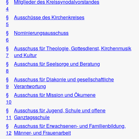
§
Mitglieder des Kreissynodalvorstandes
4
§
Ausschüsse des Kirchenkreises
5
§
Nominierungsausschuss
6
§
Ausschuss für Theologie, Gottesdienst, Kirchenmusik
7
und Kultur
§
Ausschuss für Seelsorge und Beratung
8
§
Ausschuss für Diakonie und gesellschaftliche
9
Verantwortung
§
Ausschuss für Mission und Ökumene
10
§
Ausschuss für Jugend, Schule und offene
11
Ganztagsschule
§
Ausschuss für Erwachsenen- und Familienbildung,
12
Männer- und Frauenarbeit