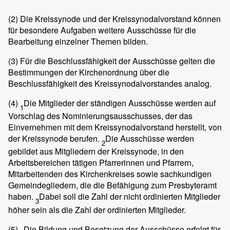
(2)
Die Kreissynode und der Kreissynodalvorstand können
für besondere Aufgaben weitere Ausschüsse für die
Bearbeitung einzelner Themen bilden.
(3)
Für die Beschlussfähigkeit der Ausschüsse gelten die
Bestimmungen der Kirchenordnung über die
Beschlussfähigkeit des Kreissynodalvorstandes analog.
(4)
Die Mitglieder der ständigen Ausschüsse werden auf
1
Vorschlag des Nominierungsausschusses, der das
Einvernehmen mit dem Kreissynodalvorstand herstellt, von
der Kreissynode berufen.
Die Ausschüsse werden
2
gebildet aus Mitgliedern der Kreissynode, in den
Arbeitsbereichen tätigen Pfarrerinnen und Pfarrern,
Mitarbeitenden des Kirchenkreises sowie sachkundigen
Gemeindegliedern, die die Befähigung zum Presbyteramt
haben.
Dabei soll die Zahl der nicht ordinierten Mitglieder
3
höher sein als die Zahl der ordinierten Mitglieder.
(5)
Die Bildung und Besetzung der Ausschüsse erfolgt für