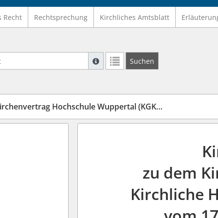
s Recht
Rechtsprechung
Kirchliches Amtsblatt
Erläuterun
Suche mit Platzhalter "*", Bsp. Pfarrer*,
Suchen
Weitere Suchoperatoren finden Sie in un
henvertrag Hochschule Wuppertal (KGKVKiHoWu)
K
zu dem Ki
Kirchliche
vom 17