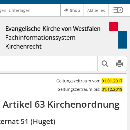
gen, Unterlagen
Shop
Aktuelles
Sitzu
Logo Ev. Kirche von Westfalen
 findet auch: "Pfarrerinitiative" oder "Pfarrerausschuss".
serer Hilfe.
Geltungszeitraum von:
01.01.2017
Geltungszeitraum bis:
31.12.2019
 Artikel 63 Kirchenordnung
ernat 51 (Huget)