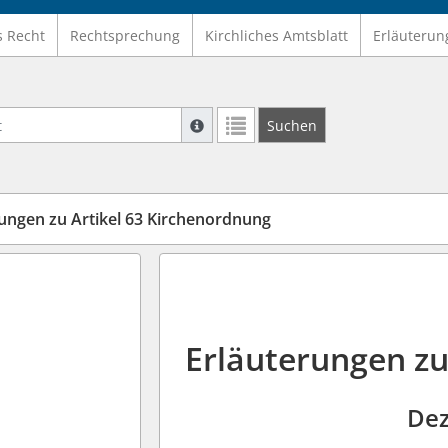
s Recht
Rechtsprechung
Kirchliches Amtsblatt
Erläuterun
Suche mit Platzhalter "*", Bsp. Pfarrer*,
Suchen
Weitere Suchoperatoren finden Sie in un
ungen zu Artikel 63 Kirchenordnung
Erläuterungen zu
Dez