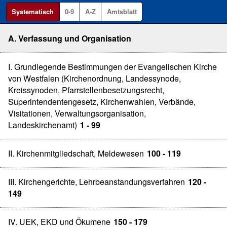
Systematisch
0-9
A-Z
Amtsblatt
A. Verfassung und Organisation
I. Grundlegende Bestimmungen der Evangelischen Kirche
von Westfalen (Kirchenordnung, Landessynode,
Kreissynoden, Pfarrstellenbesetzungsrecht,
Superintendentengesetz, Kirchenwahlen, Verbände,
Visitationen, Verwaltungsorganisation,
Landeskirchenamt)
1 - 99
II. Kirchenmitgliedschaft, Meldewesen
100 - 119
III. Kirchengerichte, Lehrbeanstandungsverfahren
120 -
149
IV. UEK, EKD und Ökumene
150 - 179