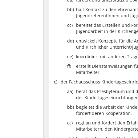
bb)
hält Kontakt zu den ehrenamt
Jugendreferentinnen und Jug
cc)
bereitet das Erstellen und Fo
Jugendarbeit in der Kirchen
dd)
entwickelt Konzepte für die A
und Kirchlicher Unterricht/Ju
ee)
koordiniert mit anderen Träg
ff)
erstellt Dienstanweisungen f
Mitarbeiter,
der Fachausschuss Kindertageseinri
aa)
berät das Presbyterium und d
der Kindertageseinrichtungen
bb)
begleitet die Arbeit der Kind
fördert deren Kooperation,
cc)
regt an und fördert den Erf
Mitarbeitern, den Kindergart