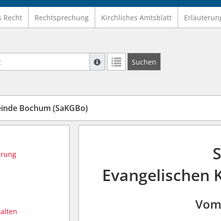
s Recht
Rechtsprechung
Kirchliches Amtsblatt
Erläuterun
Suche mit Platzhalter "*", Bsp. Pfarrer*,
Suchen
Weitere Suchoperatoren finden Sie in un
einde Bochum (SaKGBo)
S
erung
Evangelischen
Vom 
alten