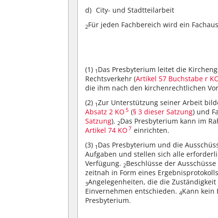
City- und Stadtteilarbeit
Für jeden Fachbereich wird ein Fachaus
2
(1)
Das Presbyterium leitet die Kirchen
1
Rechtsverkehr (
Artikel 57 Buchstabe r K
die ihm nach den kirchenrechtlichen Vor
(2)
Zur Unterstützung seiner Arbeit bi
1
5
Absatz 2 KO
(
§ 3 dieser Satzung
) und 
Satzung
).
Das Presbyterium kann im R
2
7
Artikel 74 KO
einrichten.
(3)
Das Presbyterium und die Ausschüss
1
Aufgaben und stellen sich alle erforder
Verfügung.
Beschlüsse der Ausschüsse 
2
zeitnah in Form eines Ergebnisprotokolls
Angelegenheiten, die die Zuständigkei
3
Einvernehmen entschieden.
Kann kein 
4
Presbyterium.