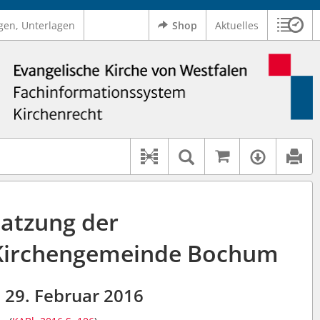
gen, Unterlagen
Shop
Aktuelles
Sitzu
Logo Ev. Kirche von Westfalen
 findet auch: "Pfarrerinitiative" oder "Pfarrerausschuss".
serer Hilfe.
Auf kirchenr
Textsuche im D
Verfüg
Dokument-Beziehungen
atzung der
 Kirchengemeinde Bochum
29. Februar 2016