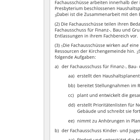
Fachausschüsse arbeiten innerhalb der
Presbyterium beschlossenen Haushalts
Dabei ist die Zusammenarbeit mit de
3
(2)
Die Fachausschüsse teilen ihren Beda
Fachausschuss für Finanz-, Bau und Gr
Entlassungen in ihrem Fachbereich vor.
(3)
Die Fachausschüsse wirken auf eine
1
Ressourcen der Kirchengemeinde hin.
2
folgende Aufgaben:
der Fachausschuss für Finanz-, Bau
aa)
erstellt den Haushaltsplanent
bb)
bereitet Stellungnahmen im
cc)
plant und entwickelt die ge
dd)
erstellt Prioritätenlisten 
Gebäude und schreibt sie fort
ee)
nimmt zu Anhörungen in Plan
der Fachausschuss Kinder- und Juge
aa)
fördert und unterstützt die 