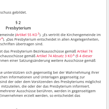
schuss gebildet.
§ 2
Presbyterium
3
gemeinde (
Artikel 55 KO
).
Es vertritt die Kirchengemeinde im
2
4
O
).
Das Presbyterium entscheidet in allen Angelegenheiten,
3
schriften übertragen sind.
ldet das Presbyterium Bezirksausschüsse gemäß
Artikel 74
6
Fachausschüsse gemäß
Artikel 74 Absatz 3 KO
(
§ 4 dieser
ahmen einer Satzungsänderung weitere Ausschüsse gemäß
e unterstützen sich gegenseitig bei der Wahrnehmung ihrer
lichen Informationen und Unterlagen gegenseitig zur
sind der oder dem Vorsitzenden des Presbyteriums möglichst
 mitzuteilen, die oder der das Presbyterium informiert.
t mehrerer Ausschüsse berühren, werden in gegenseitigem
Einvernehmen erzielt werden, so entscheidet das