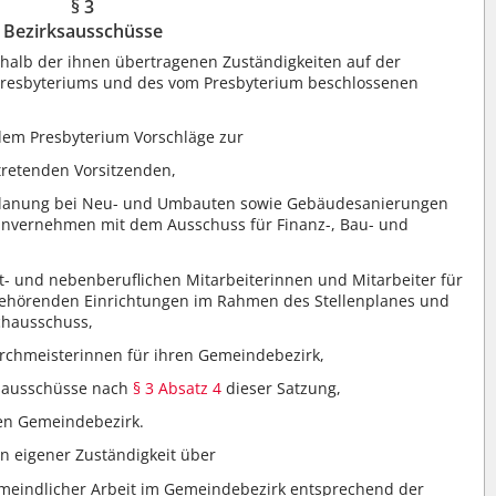
§ 3
Bezirksausschüsse
halb der ihnen übertragenen Zuständigkeiten auf der
resbyteriums und des vom Presbyterium beschlossenen
dem Presbyterium Vorschläge zur
tretenden Vorsitzenden,
planung bei Neu- und Umbauten sowie Gebäudesanierungen
invernehmen mit dem Ausschuss für Finanz-, Bau- und
t- und nebenberuflichen Mitarbeiterinnen und Mitarbeiter für
gehörenden Einrichtungen im Rahmen des Stellenplanes und
chausschuss,
rchmeisterinnen für ihren Gemeindebezirk,
ksausschüsse nach
§ 3 Absatz 4
dieser Satzung,
ren Gemeindebezirk.
n eigener Zuständigkeit über
eindlicher Arbeit im Gemeindebezirk entsprechend der