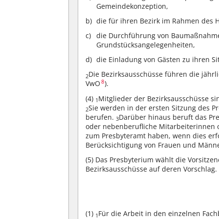
Gemeindekonzeption,
die für ihren Bezirk im Rahmen des H
die Durchführung von Baumaßnahmen
Grundstücksangelegenheiten,
die Einladung von Gästen zu ihren S
Die Bezirksausschüsse führen die jähr
2
8
VwO
).
(4)
Mitglieder der Bezirksausschüsse si
1
Sie werden in der ersten Sitzung des P
2
berufen.
Darüber hinaus beruft das Pr
3
oder nebenberufliche Mitarbeiterinnen 
zum Presbyteramt haben, wenn dies erfo
Berücksichtigung von Frauen und Männ
(5)
Das Presbyterium wählt die Vorsitzen
Bezirksausschüsse auf deren Vorschlag.
(1)
Für die Arbeit in den einzelnen Fa
1