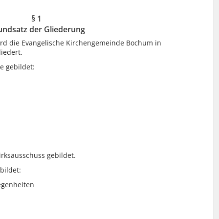
§ 1
undsatz der Gliederung
d die Evangelische Kirchengemeinde Bochum in
iedert.
 gebildet:
irksausschuss gebildet.
bildet:
egenheiten