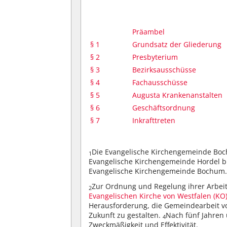
Präambel
§ 1
Grundsatz der Gliederung
§ 2
Presbyterium
§ 3
Bezirksausschüsse
§ 4
Fachausschüsse
§ 5
Augusta Krankenanstalten
§ 6
Geschäftsordnung
§ 7
Inkrafttreten
Die Evangelische Kirchengemeinde Bo
1
Evangelische Kirchengemeinde Hordel 
Evangelische Kirchengemeinde Bochum
Zur Ordnung und Regelung ihrer Arbeit
2
Evangelischen Kirche von Westfalen (KO
Herausforderung, die Gemeindearbeit vo
Zukunft zu gestalten.
Nach fünf Jahren 
4
Zweckmäßigkeit und Effektivität.