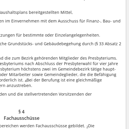
aushaltsplans bereitgestellten Mittel,
 im Einvernehmen mit dem Ausschuss für Finanz-, Bau- und
itzungen für bestimmte oder Einzelangelegenheiten.
liche Grundstücks- und Gebäudebegehung durch (§ 33 Absatz 2
nd die zum Bezirk gehörenden Mitglieder des Presbyteriums.
resbyteriums nach Abschluss der Presbyterwahl für vier Jahre
esbyterium höchstens zwei im Gemeindebezirk tätige haupt-
oder Mitarbeiter sowie Gemeindeglieder, die die Befähigung
rderlich ist.
Bei der Berufung ist eine gleichmäßige
4
ern anzustreben.
den und die stellvertretenden Vorsitzenden der
§ 4
Fachausschüsse
chbereichen werden Fachausschüsse gebildet.
Die
2