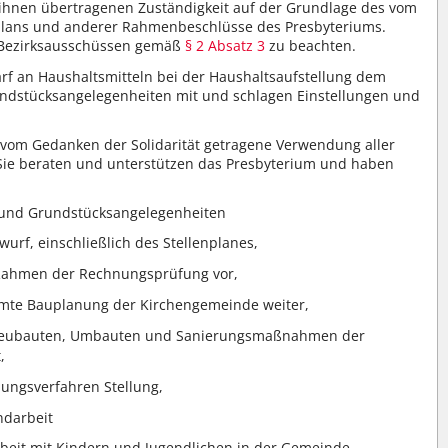
 ihnen übertragenen Zuständigkeit auf der Grundlage des vom
plans und anderer Rahmenbeschlüsse des Presbyteriums.
n Bezirksausschüssen gemäß
§ 2 Absatz 3
zu beachten.
rf an Haushaltsmitteln bei der Haushaltsaufstellung dem
undstücksangelegenheiten mit und schlagen Einstellungen und
 vom Gedanken der Solidarität getragene Verwendung aller
Sie beraten und unterstützen das Presbyterium und haben
- und Grundstücksangelegenheiten
wurf, einschließlich des Stellenplanes,
 Rahmen der Rechnungsprüfung vor,
samte Bauplanung der Kirchengemeinde weiter,
für Neubauten, Umbauten und Sanierungsmaßnahmen der
,
ungsverfahren Stellung,
ndarbeit
Arbeit mit Kindern und Jugendlichen in der Gemeinde,