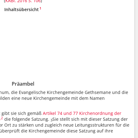
(
KABl. 2016 S. 106
)
1
Inhaltsübersicht
Präambel
chum, die Evangelische Kirchengemeinde Gethsemane und die
bilden eine neue Kirchengemeinde mit dem Namen
.
 gibt sie sich gemäß
Artikel 74
und 77
Kirchenordnung der
2
)
die folgende Satzung.
Sie stellt sich mit dieser Satzung der
3
r Ort zu stärken und zugleich neue Leitungsstrukturen für die
überprüft die Kirchengemeinde diese Satzung auf ihre