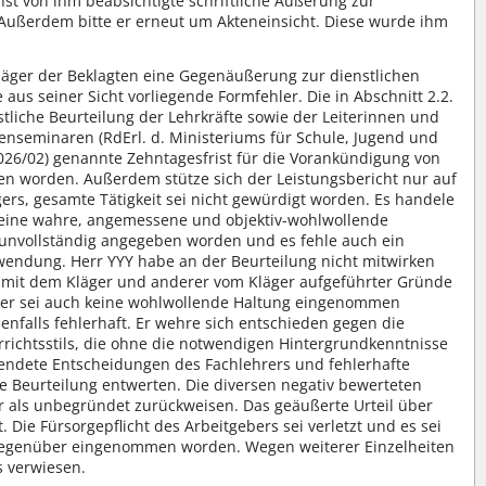
st von ihm beabsichtigte schriftliche Äußerung zur
 Außerdem bitte er erneut um Akteneinsicht. Diese wurde ihm
äger der Beklagten eine Gegenäußerung zur dienstlichen
 aus seiner Sicht vorliegende Formfehler. Die in Abschnitt 2.2.
nstliche Beurteilung der Lehrkräfte sowie der Leiterinnen und
ienseminaren (RdErl. d. Ministeriums für Schule, Jugend und
5026/02) genannte Zehntagesfrist für die Vorankündigung von
ten worden. Außerdem stütze sich der Leistungsbericht nur auf
gers, gesamte Tätigkeit sei nicht gewürdigt worden. Es handele
 eine wahre, angemessene und objektiv-wohlwollende
i unvollständig angegeben worden und es fehle auch ein
rwendung. Herr YYY habe an der Beurteilung nicht mitwirken
te mit dem Kläger und anderer vom Kläger aufgeführter Gründe
ber sei auch keine wohlwollende Haltung eingenommen
benfalls fehlerhaft. Er wehre sich entschieden gegen die
ichtsstils, die ohne die notwendigen Hintergrundkenntnisse
blendete Entscheidungen des Fachlehrers und fehlerhafte
e Beurteilung entwerten. Die diversen negativ bewerteten
 als unbegründet zurückweisen. Das geäußerte Urteil über
Die Fürsorgepflicht des Arbeitgebers sei verletzt und es sei
gegenüber eingenommen worden. Wegen weiterer Einzelheiten
s verwiesen.