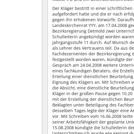
Der Kläger bestritt in einer schriftlich
aufgefordert hatte und die er nach erfo
gegen ihn erhobenen Vorwürfe. Daraufhi
Landeskirchenrat YYY, am 17.04.2008 g
Bezirksregierung Detmold zwei Unterric
Schulleiterin angekündigt worden waren
Jahrgangsstufe 11 durch. Auf Wunsch de
als Lehrer des Vertrauens teil. Da aus 
Fachdezernenten der Bezirksregierung d
festgestellt worden waren, kündigte de
Gespräch am 24.04.2008 weitere Unterric
eines fachkundigen Beraters, die Erstell
Erteilung einer dienstlichen Beurteilun
Eignung des Klägers an. Mit Schreiben v
die Absicht, eine dienstliche Beurteilun
Kläger in der großen Pause gegen 10.2
mit der Erstellung der dienstlichen Be
Beklagten unter Beteiligung des Fachber
desselben Tages legte der Kläger eine A
vor. Mit Schreiben vom 16.06.2008 teilt
seiner Arbeitsfähigkeit der geplante U
15.08.2008 kündigte die Schulleiterin d
Unterrichtsbesuch wurde wie geplant d