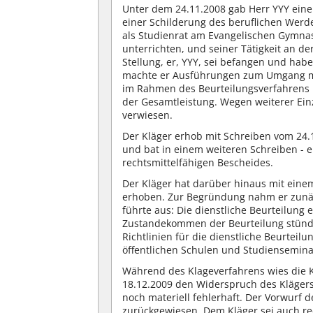
Unter dem 24.11.2008 gab Herr YYY ein
einer Schilderung des beruflichen Werde
als Studienrat am Evangelischen Gymn
unterrichten, und seiner Tätigkeit an d
Stellung, er, YYY, sei befangen und ha
machte er Ausführungen zum Umgang mit
im Rahmen des Beurteilungsverfahrens 
der Gesamtleistung. Wegen weiterer Ein
verwiesen.
Der Kläger erhob mit Schreiben vom 24.
und bat in einem weiteren Schreiben - e
rechtsmittelfähigen Bescheides.
Der Kläger hat darüber hinaus mit einem
erhoben. Zur Begründung nahm er zunä
führte aus: Die dienstliche Beurteilung 
Zustandekommen der Beurteilung stünd
Richtlinien für die dienstliche Beurteil
öffentlichen Schulen und Studiensemina
Während des Klageverfahrens wies die 
18.12.2009 den Widerspruch des Klägers
noch materiell fehlerhaft. Der Vorwurf 
zurückgewiesen. Dem Kläger sei auch re