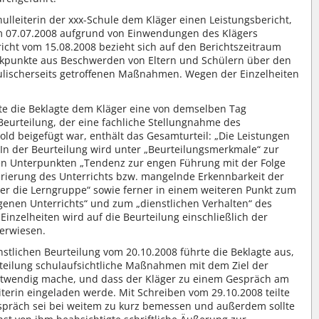
ulleiterin der xxx-Schule dem Kläger einen Leistungsbericht,
m 07.07.2008 aufgrund von Einwendungen des Klägers
icht vom 15.08.2008 bezieht sich auf den Berichtszeitraum
itikpunkte aus Beschwerden von Eltern und Schülern über den
ulischerseits getroffenen Maßnahmen. Wegen der Einzelheiten
te die Beklagte dem Kläger eine von demselben Tag
 Beurteilung, der eine fachliche Stellungnahme des
ld beigefügt war, enthält das Gesamturteil: „Die Leistungen
In der Beurteilung wird unter „Beurteilungsmerkmale“ zur
ten Unterpunkten „Tendenz zur engen Führung mit der Folge
rierung des Unterrichts bzw. mangelnde Erkennbarkeit der
er die Lerngruppe“ sowie ferner in einem weiteren Punkt zum
eigenen Unterrichts“ und zum „dienstlichen Verhalten“ des
nzelheiten wird auf die Beurteilung einschließlich der
erwiesen.
tlichen Beurteilung vom 20.10.2008 führte die Beklagte aus,
rteilung schulaufsichtliche Maßnahmen mit dem Ziel der
notwendig mache, und dass der Kläger zu einem Gespräch am
terin eingeladen werde. Mit Schreiben vom 29.10.2008 teilte
Gespräch sei bei weitem zu kurz bemessen und außerdem sollte