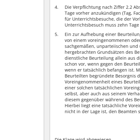
Die Verpflichtung nach Ziffer 2.2 A
Tage vorher anzukündigen (Tag, Fac
für Unterrichtsbesuche, die der Vor
Unterrichtsbesuch muss zehn Tage
Ein zur Aufhebung einer Beurteilun
von einem voreingenommenen oder 
sachgemäßen, unparteiischen und
hergebrachten Grundsätzen des Ber
dienstliche Beurteilung allein aus 
schon vor, wenn gegen den Beurteil
wenn er tatsächlich befangen ist. M
Beurteilten begründete Besorgnis d
Voreingenommenheit eines Beurteiler
einer solchen tatsächlichen Vorein
selbst, aber auch aus seinem Verh
diesem gegenüber während des Beu
Hierbei liegt eine tatsächliche Vor
nicht in der Lage ist, den Beamten 
Die Klage wird abgewiesen.