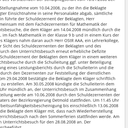
en Stellungnahme vom 10.04.2008, zu der ihn die Beklagte
lgter Einsichtnahme in seine Personalakte abgab, sämtliche
n führte der Schuldezernent der Beklagten, Herr
emeinsam mit dem Fachdezernenten für Mathematik der
htsbesuche, die dem Kläger am 14.04.2008 mündlich durch die
, im Fach Mathematik in der Klasse 9 b und in einem Kurs der
s Klägers nahm daran auch Herr OStR AAA, ein Lehrerkollege,
der Sicht des Schuldezernenten der Beklagten und des
urch den Unterrichtsbesuch erneut erhebliche Defizite
r Schuldezernent der Beklagten dem Kläger in einem weiteren
htsbesuche durch die Schulleitung ggf. unter Beteiligung
ung eines Leistungsberichts durch die Schulleiterin und die
g durch den Dezernenten zur Feststellung der dienstlichen
om 29.04.2008 bestätigte die Beklagte dem Kläger schriftlich
g zu erstellen. Am 30.05.2008 kündigte die Schulleiterin dem
0 Uhr mündlich an, der Unterrichtsbesuch im Zusammenhang
urteilung werde am 10.06.2008 durch den Schuldezernenten der
aters der Bezirksregierung Detmold stattfinden. Um 11.45 Uhr
rbeitsunfähigkeitsbescheinigung bis einschließlich 13.06.2008
e die Beklagte dem Kläger mit, dass nach Wiederherstellung
nterrichtsbesuch nach den Sommerferien stattfinden werde. Am
en Unterrichtsbesuch für den 28.08.2008 an. Der
urchgeführt.