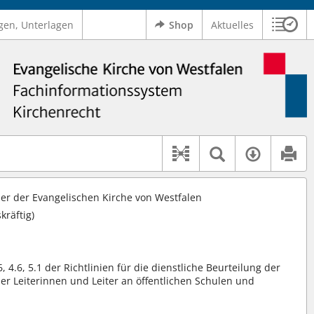
gen, Unterlagen
Shop
Aktuelles
Sitzu
Logo Ev. Kirche von Westfalen
 findet auch: "Pfarrerinitiative" oder "Pfarrerausschuss".
serer Hilfe.
Textsuche 
Verfüg
Dokument-Beziehu
r der Evangelischen Kirche von Westfalen
skräftig)
1.6, 4.6, 5.1 der Richtlinien für die dienstliche Beurteilung der
der Leiterinnen und Leiter an öffentlichen Schulen und
n