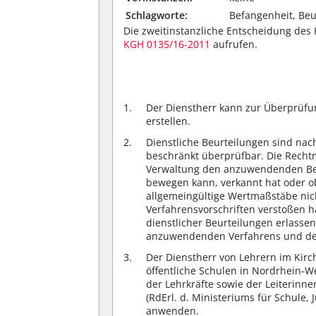
Schlagworte:
Befangenheit, Beu
Die zweitinstanzliche Entscheidung des 
KGH 0135/16-2011
aufrufen.
Der Dienstherr kann zur Überprüfun
erstellen.
Dienstliche Beurteilungen sind nac
beschränkt überprüfbar. Die Rechtm
Verwaltung den anzuwendenden Begr
bewegen kann, verkannt hat oder ob
allgemeingültige Wertmaßstäbe nic
Verfahrensvorschriften verstoßen ha
dienstlicher Beurteilungen erlassen,
anzuwendenden Verfahrens und de
Der Dienstherr von Lehrern im Kirc
öffentliche Schulen in Nordrhein-We
der Lehrkräfte sowie der Leiterinn
(RdErl. d. Ministeriums für Schule,
anwenden.