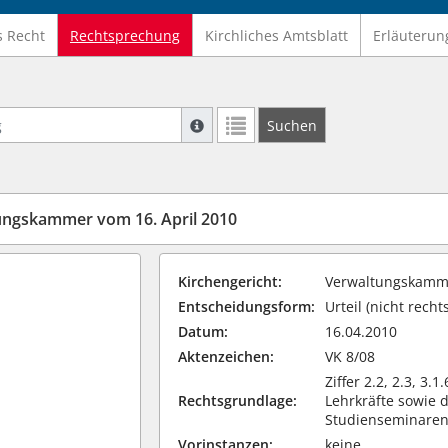
s Recht
Rechtsprechung
Kirchliches Amtsblatt
Erläuterun
Suche mit Platzhalter "*", Bsp. Pfarrer*,
Suchen
Weitere Suchoperatoren finden Sie in un
tungskammer vom 16. April 2010
Kirchengericht:
Verwaltungskamme
Entscheidungsform:
Urteil (nicht recht
Datum:
16.04.2010
Aktenzeichen:
VK 8/08
Ziffer 2.2, 2.3, 3.
Rechtsgrundlage:
Lehrkräfte sowie 
Studienseminare
Vorinstanzen:
keine