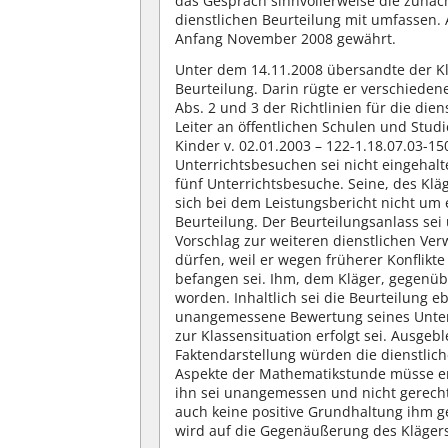
das Gespräch sinnvollerweise die zunäch
dienstlichen Beurteilung mit umfassen.
Anfang November 2008 gewährt.
Unter dem 14.11.2008 übersandte der Kl
Beurteilung. Darin rügte er verschiedene
Abs. 2 und 3 der Richtlinien für die die
Leiter an öffentlichen Schulen und Stud
Kinder v. 02.01.2003 – 122-1.18.07.03-1
Unterrichtsbesuchen sei nicht eingehal
fünf Unterrichtsbesuche. Seine, des Klä
sich bei dem Leistungsbericht nicht um
Beurteilung. Der Beurteilungsanlass se
Vorschlag zur weiteren dienstlichen Ve
dürfen, weil er wegen früherer Konflik
befangen sei. Ihm, dem Kläger, gegenü
worden. Inhaltlich sei die Beurteilung e
unangemessene Bewertung seines Unterr
zur Klassensituation erfolgt sei. Ausge
Faktendarstellung würden die dienstlich
Aspekte der Mathematikstunde müsse er
ihn sei unangemessen und nicht gerecht. 
auch keine positive Grundhaltung ihm 
wird auf die Gegenäußerung des Kläger