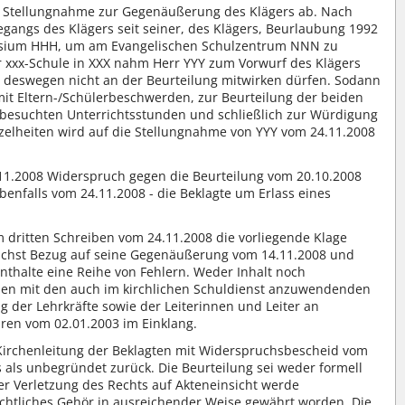
e Stellungnahme zur Gegenäußerung des Klägers ab. Nach
gangs des Klägers seit seiner, des Klägers, Beurlaubung 1992
asium HHH, um am Evangelischen Schulzentrum NNN zu
er xxx-Schule in XXX nahm Herr YYY zum Vorwurf des Klägers
be deswegen nicht an der Beurteilung mitwirken dürfen. Sodann
 Eltern-/Schülerbeschwerden, zur Beurteilung der beiden
besuchten Unterrichtsstunden und schließlich zur Würdigung
zelheiten wird auf die Stellungnahme von YYY vom 24.11.2008
11.2008 Widerspruch gegen die Beurteilung vom 20.10.2008
benfalls vom 24.11.2008 - die Beklagte um Erlass eines
 dritten Schreiben vom 24.11.2008 die vorliegende Klage
chst Bezug auf seine Gegenäußerung vom 14.11.2008 und
enthalte eine Reihe von Fehlern. Weder Inhalt noch
en mit den auch im kirchlichen Schuldienst anzuwendenden
ung der Lehrkräfte sowie der Leiterinnen und Leiter an
ren vom 02.01.2003 im Einklang.
Kirchenleitung der Beklagten mit Widerspruchsbescheid vom
 als unbegründet zurück. Die Beurteilung sei weder formell
der Verletzung des Rechts auf Akteneinsicht werde
chtliches Gehör in ausreichender Weise gewährt worden. Die