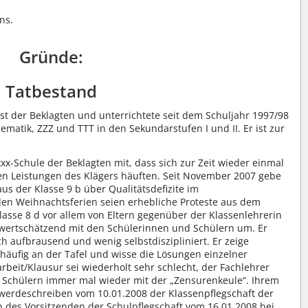
ns.
Gründe:
Tatbestand
nst der Beklagten und unterrichtete seit dem Schuljahr 1997/98
ematik, ZZZ und TTT in den Sekundarstufen I und II. Er ist zur
 xxx-Schule der Beklagten mit, dass sich zur Zeit wieder einmal
en Leistungen des Klägers häuften. Seit November 2007 gebe
us der Klasse 9 b über Qualitätsdefizite im
den Weihnachtsferien seien erhebliche Proteste aus dem
asse 8 d vor allem von Eltern gegenüber der Klassenlehrerin
wertschätzend mit den Schülerinnen und Schülern um. Er
ch aufbrausend und wenig selbstdiszipliniert. Er zeige
ch häufig an der Tafel und wisse die Lösungen einzelner
rbeit/Klausur sei wiederholt sehr schlecht, der Fachlehrer
Schülern immer mal wieder mit der „Zensurenkeule“. Ihrem
chwerdeschreiben vom 10.01.2008 der Klassenpflegschaft der
 des Vorsitzenden der Schulpflegschaft vom 16.01.2008 bei.